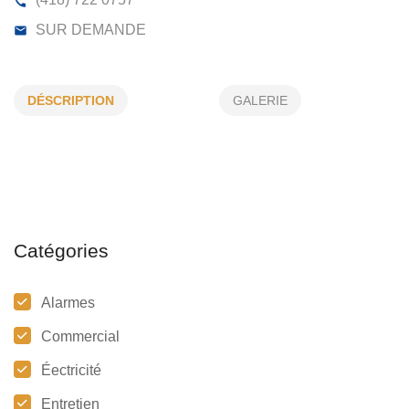
LC OTO ELECTRIQUE
DÉSCRIPTION
GALERIE
339, RUE RIVARD, RIMOUSKI, (QC)
G5L 7J6
(418) 722 0757
SUR DEMANDE
Catégories
Alarmes
Commercial
Éectricité
Entretien