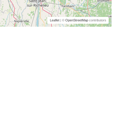
Leaflet
| ©
OpenStreetMap
contributors