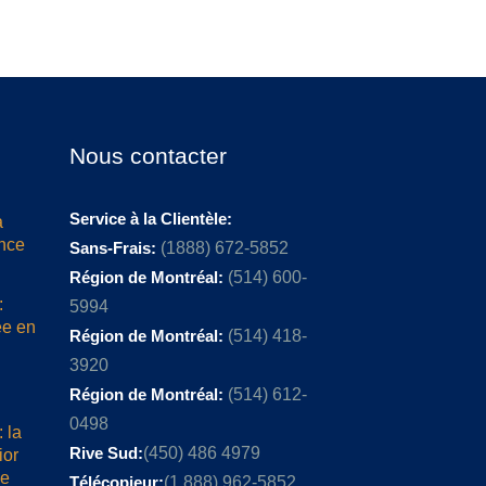
Nous contacter
Service à la Clientèle:
a
ence
Sans-Frais:
(1888) 672-5852
Région de Montréal:
(514) 600-
:
5994
ée en
Région de Montréal:
(514) 418-
3920
Région de Montréal:
(514) 612-
0498
 la
Rive Sud:
(450) 486 4979
ior
me
Télécopieur:
(1 888) 962-5852