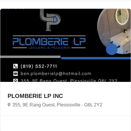
PLOMBERIE LP INC
355, 9E Rang Ouest, Plessisville -
G6L 2Y2