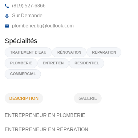
PLOMBERIE BGB ABITIBI INC
1537, Rue De La Québécoise, Val-D'Or
J9P 6M5
(819) 527-6866
Sur Demande
plomberiegbg@outlook.com
Spécialités
DÉSCRIPTION
GALERIE
TRAITEMENT D'EAU
RÉNOVATION
RÉPARATION
ENTREPRENEUR EN PLOMBERIE
PLOMBERIE
ENTRETIEN
RÉSIDENTIEL
COMMERCIAL
ENTREPRENEUR EN RÉPARATION