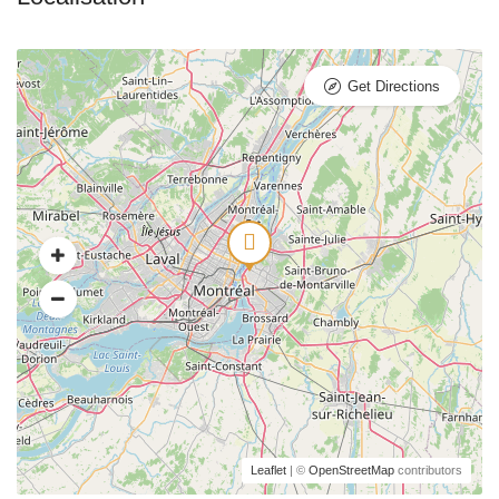
Get Directions
Leaflet
| ©
OpenStreetMap
contributors