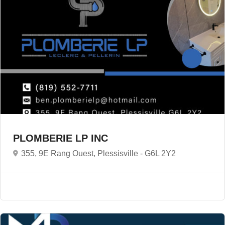
PLOMBERIE LP INC
355, 9E Rang Ouest, Plessisville -
G6L 2Y2