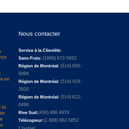
Nous contacter
Service à la Clientèle:
a
ence
Sans-Frais:
(1888) 672-5852
Région de Montréal:
(514) 600-
:
5994
ée en
Région de Montréal:
(514) 418-
3920
Région de Montréal:
(514) 612-
0498
 la
Rive Sud:
(450) 486 4979
ior
me
Télécopieur:
(1 888) 962-5852
on
Courriel: