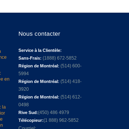
Nous contacter
Service à la Clientèle:
a
ence
Sans-Frais:
(1888) 672-5852
Région de Montréal:
(514) 600-
:
5994
ée en
Région de Montréal:
(514) 418-
3920
Région de Montréal:
(514) 612-
0498
 la
Rive Sud:
(450) 486 4979
ior
me
Télécopieur:
(1 888) 962-5852
on
Courriel: