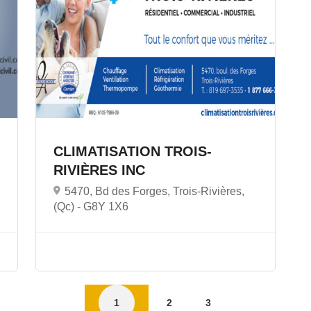
CLIMATISATION TROIS-
RIVIÈRES INC
5470, Bd des Forges, Trois-Rivières,
(Qc) -
G8Y 1X6
1
2
3