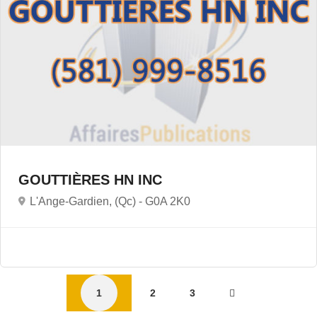
GOUTTIÈRES HN INC
L'Ange-Gardien, (Qc) -
G0A 2K0
1
2
3