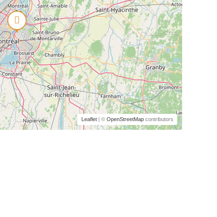
Leaflet
| ©
OpenStreetMap
contributors