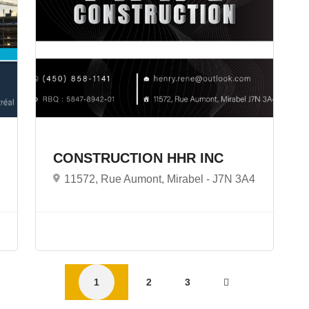
CONSTRUCTION HHR INC
11572, Rue Aumont, Mirabel -
J7N 3A4
1
2
3