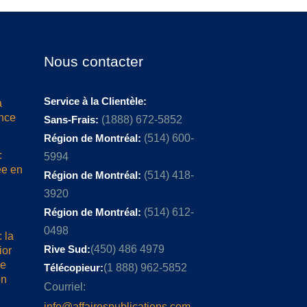
Nous contacter
Service à la Clientèle:
a
ence
Sans-Frais:
(1888) 672-5852
Région de Montréal:
(514) 600-
:
5994
ée en
Région de Montréal:
(514) 418-
3920
Région de Montréal:
(514) 612-
0498
 la
Rive Sud:
(450) 486 4979
ior
me
Télécopieur:
(1 888) 962-5852
on
Courriel:
info@affairespublications.com