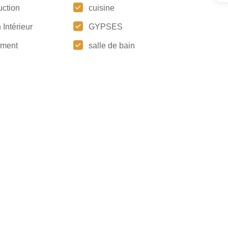
uction
cuisine
n Intérieur
GYPSES
ement
salle de bain