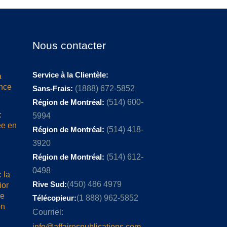
Nous contacter
Service à la Clientèle:
a
ence
Sans-Frais:
(1888) 672-5852
Région de Montréal:
(514) 600-
:
5994
ée en
Région de Montréal:
(514) 418-
3920
Région de Montréal:
(514) 612-
0498
 la
Rive Sud:
(450) 486 4979
ior
me
Télécopieur:
(1 888) 962-5852
on
Courriel:
info@affairespublications.com