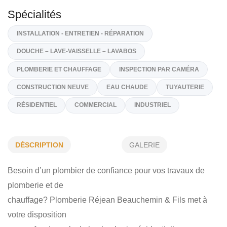
9, St-Eugène, Varennes
J3X 1R7
(450) 652-9206
Sur Demande
plomberiebeauchemin@gmail.com
https://plomberierbeauchemin.ca/
Spécialités
INSTALLATION - ENTRETIEN - RÉPARATION
DÉSCRIPTION
GALERIE
DOUCHE – LAVE-VAISSELLE – LAVABOS
Besoin d’un plombier de confiance pour vos travaux de
PLOMBERIE ET CHAUFFAGE
INSPECTION PAR CAMÉRA
plomberie et de
CONSTRUCTION NEUVE
EAU CHAUDE
TUYAUTERIE
chauffage? Plomberie Réjean Beauchemin & Fils met à
RÉSIDENTIEL
COMMERCIAL
INDUSTRIEL
votre disposition