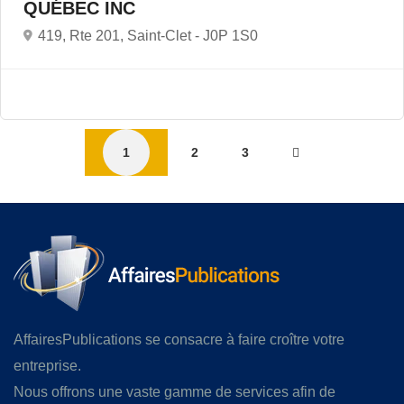
QUÉBEC INC
419, Rte 201, Saint-Clet -
J0P 1S0
1
2
3
AffairesPublications se consacre à faire croître votre
entreprise.
Nous offrons une vaste gamme de services afin de