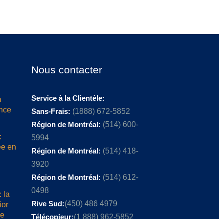
Nous contacter
Service à la Clientèle:
a
ence
Sans-Frais:
(1888) 672-5852
Région de Montréal:
(514) 600-
:
5994
ée en
Région de Montréal:
(514) 418-
3920
Région de Montréal:
(514) 612-
0498
 la
Rive Sud:
(450) 486 4979
ior
me
Télécopieur:
(1 888) 962-5852