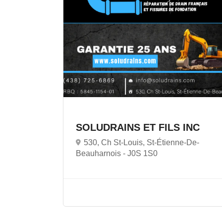
SOLUDRAINS ET FILS INC
530, Ch St-Louis, St-Étienne-De-
Beauharnois -
J0S 1S0