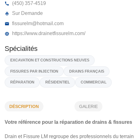
DRAIN-FISSURE L.M INC
112, Rue Saint-Maurice, Henryville
J0J 1E0
(450) 357-4519
Sur Demande
fissurelm@hotmail.com
https://www.drainetfissurelm.com/
Spécialités
DÉSCRIPTION
GALERIE
EXCAVATION ET CONSTRUCTIONS NEUVES
Votre référence pour la réparation de drains & fissures
FISSURES PAR INJECTION
DRAINS FRANÇAIS
Drain et Fissure LM regroupe des professionnels du terrain
RÉPARATION
RÉSIDENTIEL
COMMERCIAL