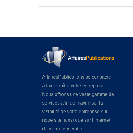
AffairesPublications se consacre
à faire croître votre entreprise.
Nous offrons une vaste gamme de
services afin de maximiser la
visibilité de votre entreprise sur
notre site, ainsi que sur l’Internet
dans son ensemble.