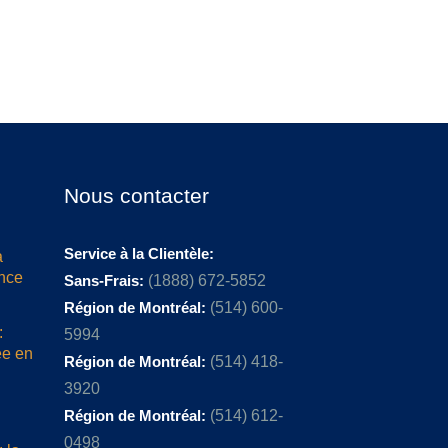
Nous contacter
Service à la Clientèle:
a
ence
Sans-Frais:
(1888) 672-5852
Région de Montréal:
(514) 600-
:
5994
ée en
Région de Montréal:
(514) 418-
3920
Région de Montréal:
(514) 612-
0498