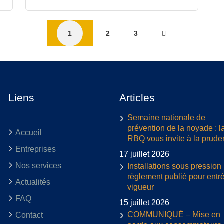
1
2
3
Liens
Articles
Semaine nationale de
prévention de la noyade : l
Accueil
RBQ vous invite à la prud
Entreprises
17 juillet 2026
Nos services
Installations sous pression 
règlement publié pour entr
Actualités
vigueur
FAQ
15 juillet 2026
COMMUNIQUÉ – Mise en
Contact