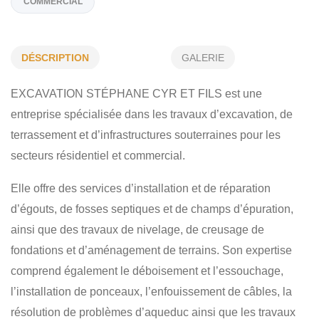
SERVICE DE ROULEAU COMPACTEUR
EXCAVATION - TERRASSEMENT
DÉSCRIPTION
GALERIE
INSTALLATION DE PONCEAUX
ENFOUISSEMENT DE CÂBL
PROBLÈME D’AQUEDUC
CHAMP D’ÉPURATION
EXCAVATION STÉPHANE CYR ET FILS est une
ÉGOUT - NIVELAGE
FOSSE SEPTIQUE
RÉSIDENTIEL
entreprise spécialisée dans les travaux d’excavation, de
terrassement et d’infrastructures souterraines pour les
COMMERCIAL
secteurs résidentiel et commercial.
Elle offre des services d’installation et de réparation
d’égouts, de fosses septiques et de champs d’épuration,
ainsi que des travaux de nivelage, de creusage de
fondations et d’aménagement de terrains. Son expertise
comprend également le déboisement et l’essouchage,
l’installation de ponceaux, l’enfouissement de câbles, la
résolution de problèmes d’aqueduc ainsi que les travaux