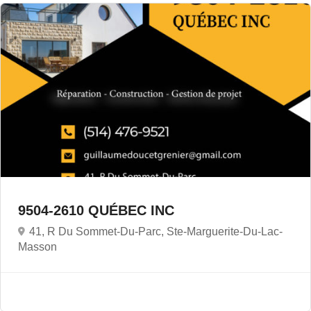
9504-2610 QUÉBEC INC
41, R Du Sommet-Du-Parc, Ste-Marguerite-Du-Lac-
Masson