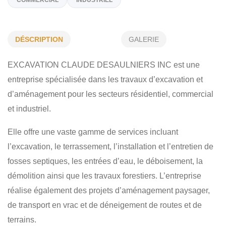
TERRASSEMENT - FOSSE SEPTIQUE
CONSTRUCTION - EXCAVATION
DÉSCRIPTION
GALERIE
DÉBOISEMENT - DÉMOLITION
AMÉNAGEMENT PAYSAGER
DÉNEIGEMENT DE ROUTE
TRAVAUX FORESTIERS
EXCAVATION CLAUDE DESAULNIERS INC est une
TRANSPORT EN VRAC
ENTRÉE D'EAU
RÉSIDENTIEL
entreprise spécialisée dans les travaux d’excavation et
d’aménagement pour les secteurs résidentiel, commercial
COMMERCIAL
INDUSTRIEL
et industriel.
Elle offre une vaste gamme de services incluant
l’excavation, le terrassement, l’installation et l’entretien de
fosses septiques, les entrées d’eau, le déboisement, la
démolition ainsi que les travaux forestiers. L’entreprise
réalise également des projets d’aménagement paysager,
de transport en vrac et de déneigement de routes et de
terrains.