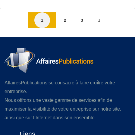
1
2
3
AffairesPublications se consacre à faire croître votre
entreprise.
Nous offrons une vaste gamme de services afin de
maximiser la visibilité de votre entreprise sur notre site,
ainsi que sur l’Internet dans son ensemble.
Liens