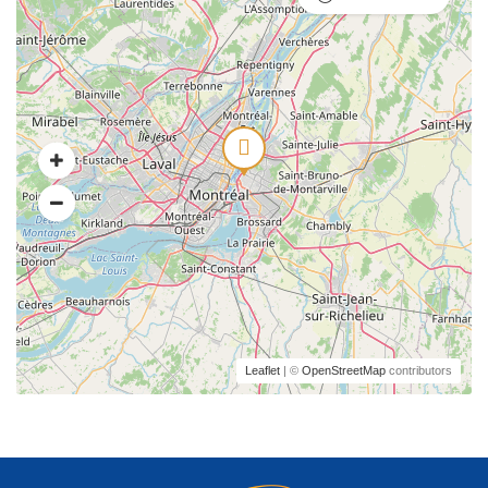
Leaflet
| ©
OpenStreetMap
contributors