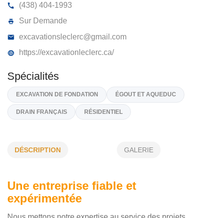
EXCAVATION DAVID LECLERC INC
755, Rang Saint-Régis, Saint-Isidore
J0L 2A0
(438) 404-1993
Sur Demande
excavationsleclerc@gmail.com
https://excavationleclerc.ca/
DÉSCRIPTION
GALERIE
Spécialités
EXCAVATION DE FONDATION
ÉGOUT ET AQUEDUC
Une entreprise fiable et
expérimentée
DRAIN FRANÇAIS
RÉSIDENTIEL
Nous mettons notre expertise au service des projets