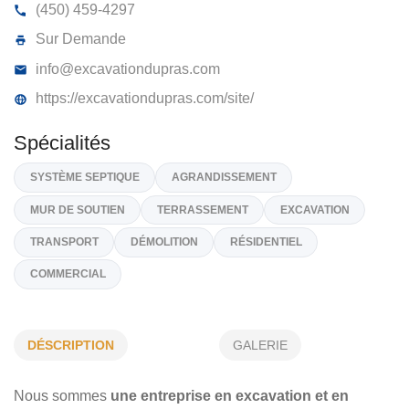
TRANSPORT YVES DUPRAS INC
441, Rue Du Moulin, Sainte-Marthe
J0P 1W0
(450) 459-4297
Sur Demande
info@excavationdupras.com
https://excavationdupras.com/site/
Spécialités
SYSTÈME SEPTIQUE
AGRANDISSEMENT
DÉSCRIPTION
GALERIE
MUR DE SOUTIEN
TERRASSEMENT
EXCAVATION
Nous sommes
une entreprise en excavation et en
TRANSPORT
DÉMOLITION
RÉSIDENTIEL