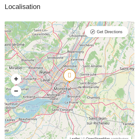
Get Directions
Leaflet
| ©
OpenStreetMap
contributors