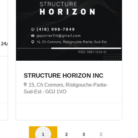
STRUCTURE HORIZON INC
15, Ch Connors, Ristigouche-Partie-
Sud-Est -
GOJ 1VO
1
2
3