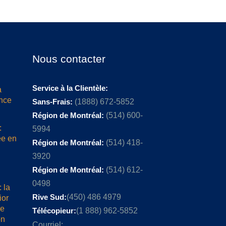
Nous contacter
Service à la Clientèle:
a
ence
Sans-Frais:
(1888) 672-5852
Région de Montréal:
(514) 600-
:
5994
ée en
Région de Montréal:
(514) 418-
3920
Région de Montréal:
(514) 612-
0498
 la
Rive Sud:
(450) 486 4979
ior
me
Télécopieur:
(1 888) 962-5852
on
Courriel: