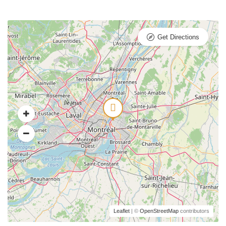
Get Directions
Leaflet
| ©
OpenStreetMap
contributors