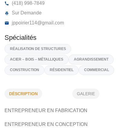
STRUCTURE HORIZON INC
15, Ch Connors, Ristigouche-Partie-Sud-Est
GOJ 1
(418) 998-7849
Sur Demande
jppoirier114@gmail.com
Spécialités
DÉSCRIPTION
GALERIE
RÉALISATION DE STRUCTURES
ENTREPRENEUR EN FABRICATION
ACIER – BOIS – MÉTALLIQUES
AGRANDISSEMENT
CONSTRUCTION
RÉSIDENTIEL
COMMERCIAL
ENTREPRENEUR EN CONCEPTION