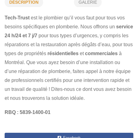
MAINTENANCE COMMERCIALE
DÉSCRIPTION
GALERIE
INSPECTION PAR CAMÉRA HD
Tech-Trust
est le plombier qu’il vous faut pour tous vos
AMÉLIORATION DE L'HABITAT
RÉNOVATION DE CUISINE
besoins spécifiques en plomberie. Nous offrons un
service
24 h/24 et 7 j/7
pour tous types d’urgences, y compris les
ENTRETIEN RÉSIDENTIEL
DÉBLOCAGE
réparations et la restauration après dégâts d’eau, pour tous
types de propriétés
résidentielles
et
commerciales
à
Montréal. Que vous ayez besoin d’une installation ou
d’une réparation de plomberie, faites appel à notre équipe
de professionnels certifiés pour une intervention rapide et
un travail de qualité ! Dites-nous ce dont vous avez besoin
et nous trouverons la solution idéale.
RBQ : 5839-1400-01
Facebook