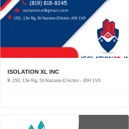
ISOLATION XL INC
150, 13e Rg, St-Nazaire-D'Acton -
J0H 1V0