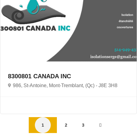
8300801 CANADA INC
986, St-Antoine, Mont-Tremblant, (Qc) -
J8E 3H8
1
2
3