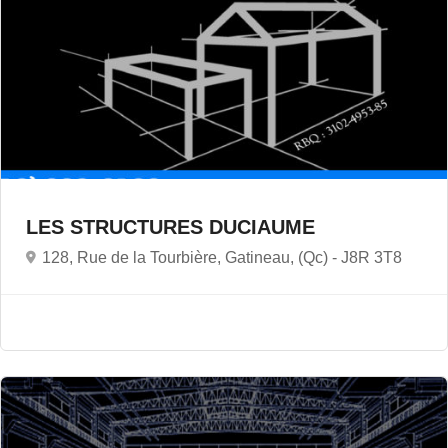
LES STRUCTURES DUCIAUME
128, Rue de la Tourbière, Gatineau, (Qc) -
J8R 3T8