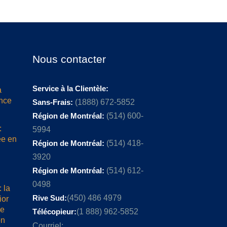
Nous contacter
Service à la Clientèle:
a
ence
Sans-Frais:
(1888) 672-5852
Région de Montréal:
(514) 600-
:
5994
ée en
Région de Montréal:
(514) 418-
3920
Région de Montréal:
(514) 612-
0498
 la
Rive Sud:
(450) 486 4979
ior
me
Télécopieur:
(1 888) 962-5852
on
Courriel: