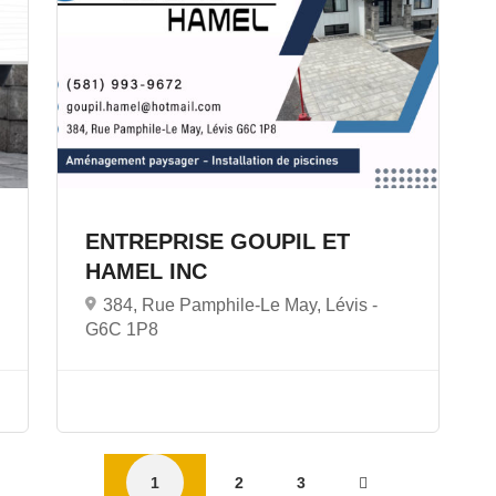
ENTREPRISE GOUPIL ET
HAMEL INC
384, Rue Pamphile-Le May, Lévis -
G6C 1P8
1
2
3