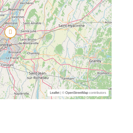
Leaflet
| ©
OpenStreetMap
contributors