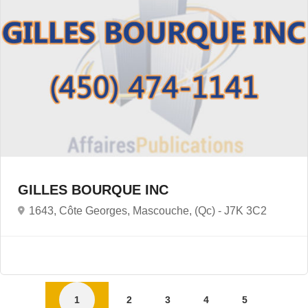
GILLES BOURQUE INC
1643, Côte Georges, Mascouche, (Qc) -
J7K 3C2
1
2
3
4
5