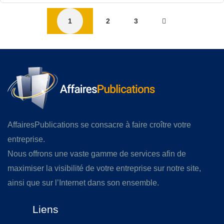
1
2
3
AffairesPublications se consacre à faire croître votre
entreprise.
Nous offrons une vaste gamme de services afin de
maximiser la visibilité de votre entreprise sur notre site,
ainsi que sur l’Internet dans son ensemble.
Liens