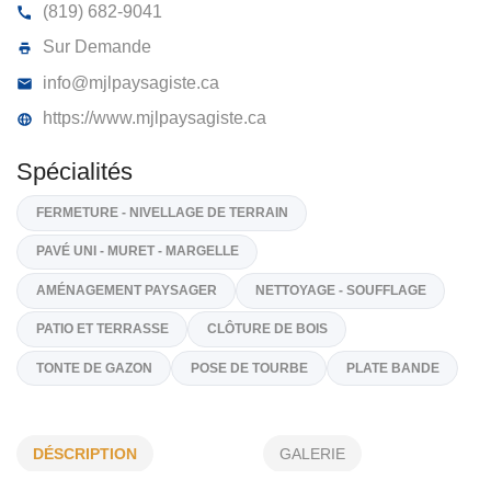
MJL PAYSAGISTE OUTAOUAIS INC
2, Rue Joseph-McDonald, Gatineau
J9H 3R4
(819) 682-9041
Sur Demande
info@mjlpaysagiste.ca
https://www.mjlpaysagiste.ca
Spécialités
FERMETURE - NIVELLAGE DE TERRAIN
PAVÉ UNI - MURET - MARGELLE
DÉSCRIPTION
GALERIE
AMÉNAGEMENT PAYSAGER
NETTOYAGE - SOUFFLAGE