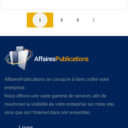
1
2
3
AffairesPublications se consacre à faire croître votre
entreprise.
Nous offrons une vaste gamme de services afin de
maximiser la visibilité de votre entreprise sur notre site,
ainsi que sur l’Internet dans son ensemble.
Liens