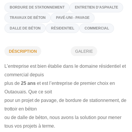
(819) 661-1240
Sur Demande
info@pavagemassie.ca
https://www.pavagemassie.ca/fr
DÉSCRIPTION
GALERIE
Spécialités
BORDURE DE STATIONNEMENT
ENTRETIEN D’ASPHALTE
L’entreprise est bien établie dans le domaine résidentiel et
commercial depuis
TRAVAUX DE BÉTON
PAVÉ-UNI - PAVAGE
plus de
25 ans
et est l’entreprise de premier choix en
DALLE DE BÉTON
RÉSIDENTIEL
COMMERCIAL
Outaouais. Que ce soit
pour un projet de pavage, de bordure de stationnement, de
trottoir en béton
ou de dalle de béton, nous avons la solution pour mener
tous vos projets à terme.