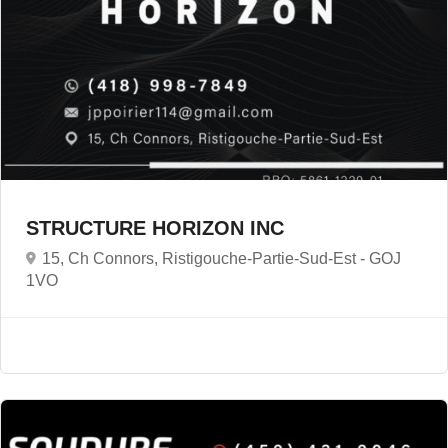
STRUCTURE HORIZON INC
15, Ch Connors, Ristigouche-Partie-Sud-Est -
GOJ
1VO