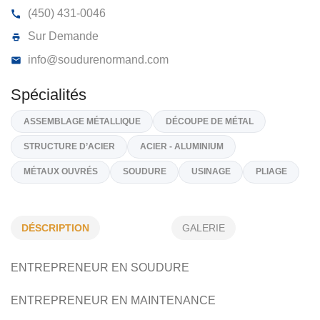
SOUDURE NORMAND INC
282, Boulevard Roland-Godard, Saint-Jérôme
J7Y 4
(450) 431-0046
Sur Demande
info@soudurenormand.com
Spécialités
DÉSCRIPTION
GALERIE
ASSEMBLAGE MÉTALLIQUE
DÉCOUPE DE MÉTAL
ENTREPRENEUR EN SOUDURE
STRUCTURE D’ACIER
ACIER - ALUMINIUM
MÉTAUX OUVRÉS
SOUDURE
USINAGE
PLIAGE
ENTREPRENEUR EN MAINTENANCE