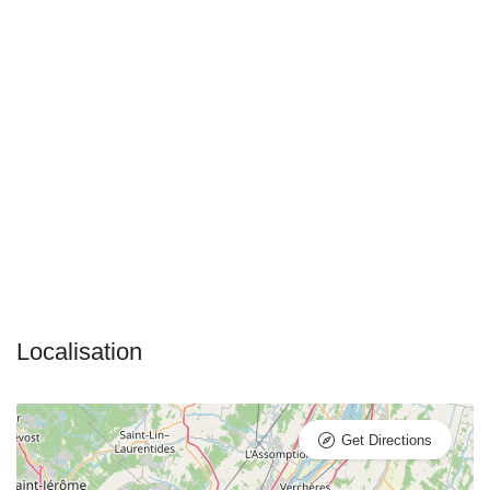
Get Directions