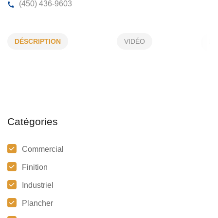
1740 TAPIS & PRÉLARTS INC
DÉSCRIPTION
VIDÉO
1740, St-Antoine, St-Jérôme, (Qc)
J7Z 7M2
(450) 436-9603
Catégories
Commercial
Finition
Industriel
Plancher