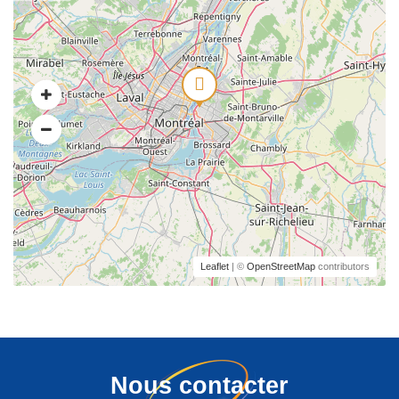
Leaflet
| ©
OpenStreetMap
contributors
Nous contacter