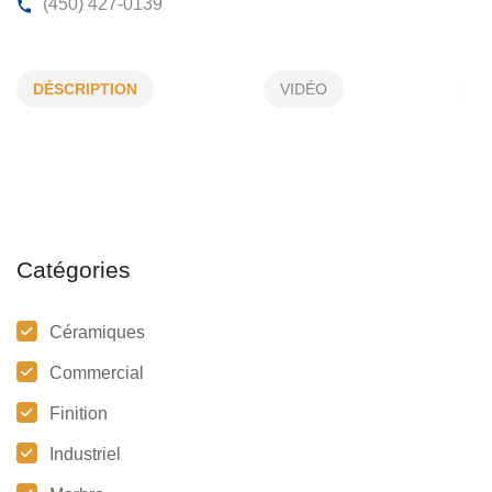
9297-5051 QUÉBEC INC
DÉSCRIPTION
VIDÉO
343, du Plateau, Ste-Martine, (Qc)
J0S 1V0
(450) 427-0139
Catégories
Céramiques
Commercial
Finition
Industriel