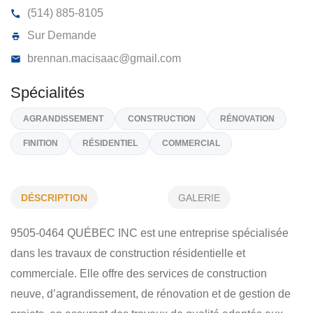
9505-0464 QUÉBEC INC
44, Av Cardiff, Pointe-Claire
H9R 5S8
(514) 885-8105
Sur Demande
brennan.macisaac@gmail.com
DÉSCRIPTION
GALERIE
Spécialités
9505-0464 QUÉBEC INC est une entreprise spécialisée
AGRANDISSEMENT
CONSTRUCTION
RÉNOVATION
dans les travaux de construction résidentielle et
FINITION
RÉSIDENTIEL
COMMERCIAL
commerciale. Elle offre des services de construction
neuve, d’agrandissement, de rénovation et de gestion de