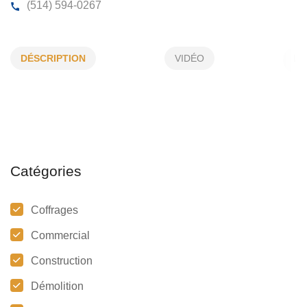
ADAPTO CONSTRUCTION
DÉSCRIPTION
VIDÉO
490 A, 32e Avenue, LaSalle, (Qc)
H8P 2X2
(514) 594-0267
Catégories
Coffrages
Commercial
Construction
Démolition