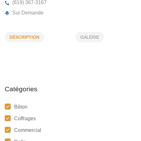
AGRI-FORME INC
DÉSCRIPTION
GALERIE
1215, Principale, Ste-Anne-du-Sault, (Qc)
G0Z 1C0
(819) 367-3167
Sur Demande
Catégories
Béton
Coffrages
Commercial