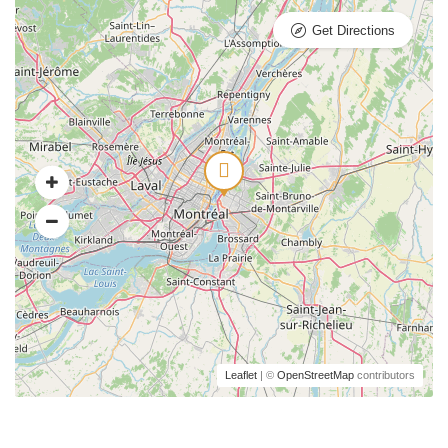
Get Directions
Leaflet
| ©
OpenStreetMap
contributors