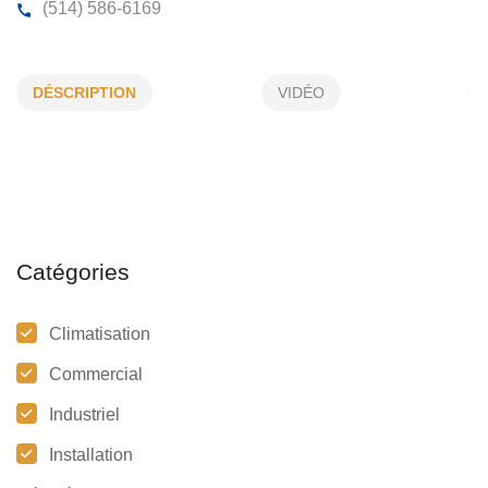
AIR CLIMATISÉ RG
DÉSCRIPTION
VIDÉO
109, de L'École, St-Ignace-de-Loyola, (Qc)
J0K 2P0
(514) 586-6169
Catégories
Climatisation
Commercial
Industriel
Installation