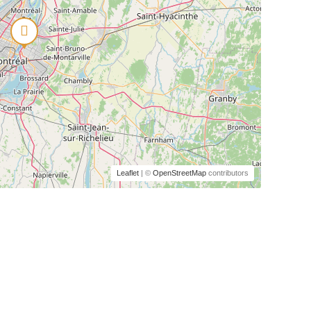
Leaflet
| ©
OpenStreetMap
contributors