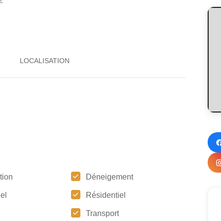
2
tion
Déneigement
iel
Résidentiel
Transport