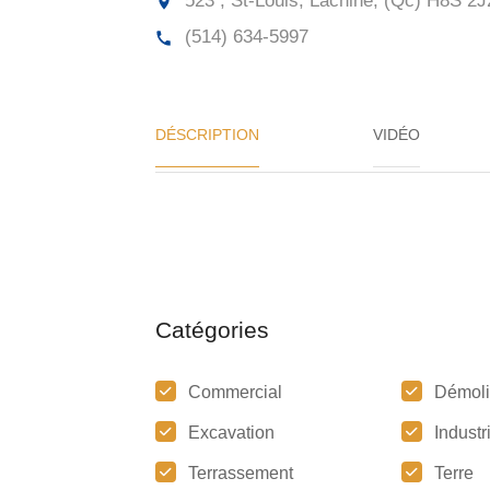
523 , St-Louis, Lachine, (Qc)
H8S 2J
(514) 634-5997
DÉSCRIPTION
VIDÉO
Catégories
Commercial
Démoli
Excavation
Industr
Terrassement
Terre