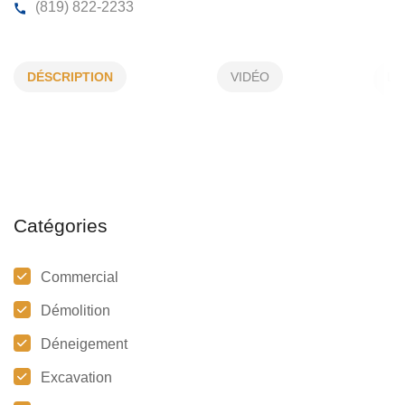
ALAIN PRÉFONTAINE ENR
DÉSCRIPTION
VIDÉO
1555, Bel-Horizon, Hatley, (Qc)
J0B 2C0
(819) 822-2233
Catégories
Commercial
Démolition
Déneigement
Excavation