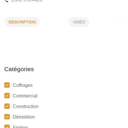
ALBA CONSTRUCTION
DÉSCRIPTION
VIDÉO
274, Noyer, Pincourt, (Qc)
J7V 8E8
(514) 576-4428
Catégories
Coffrages
Commercial
Construction
Démolition
Finition