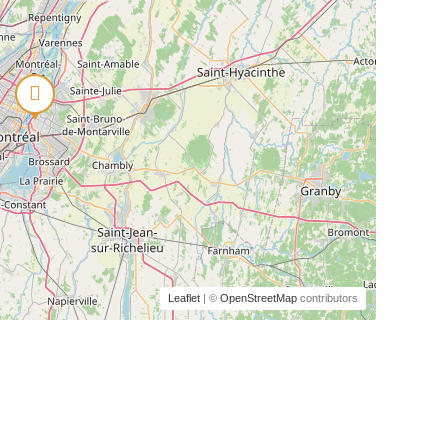
Leaflet
| ©
OpenStreetMap
contributors