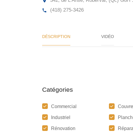
342, de L'Anse, Roberval, (Qc)
G8H 
(418) 275-3426
DÉSCRIPTION
VIDÉO
Catégories
Commercial
Couvre
Industriel
Planch
Rénovation
Répara